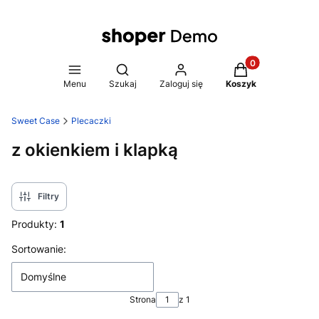
Produkty w koszy
Otwórz wyszukiwarkę
Menu
Szukaj
Zaloguj się
Koszyk
Sweet Case
Plecaczki
z okienkiem i klapką
Filtry
Produkty:
1
Lista produktów
Sortowanie:
Domyślne
Strona
z 1