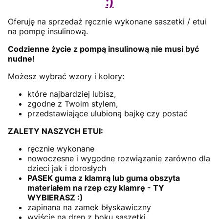
:)
Oferuję na sprzedaż ręcznie wykonane saszetki / etui
na pompę insulinową.
Codzienne życie z pompą insulinową nie musi być
nudne!
Możesz wybrać wzory i kolory:
które najbardziej lubisz,
zgodne z Twoim stylem,
przedstawiające ulubioną bajkę czy postać
ZALETY NASZYCH ETUI:
ręcznie wykonane
nowoczesne i wygodne rozwiązanie zarówno dla
dzieci jak i dorosłych
PASEK guma z klamrą lub guma obszyta
materiałem na rzep czy klamrę - TY
WYBIERASZ :)
zapinana na zamek błyskawiczny
wyjście na dren z boku saszetki