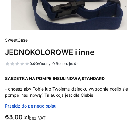
SweetCase
JEDNOKOLOROWE i inne
0.00
(Oceny: 0 Recenzje: 0)
SASZETKA NA POMPĘ INSULINOWĄ STANDARD
- chcesz aby Tobie lub Twojemu dziecku wygodnie nosiło się
pompę insulinową? Ta aukcja jest dla Ciebie !
Przejdź do pełnego opisu
Cena
63,00 zł
bez VAT
Wybierz wariant produktu: