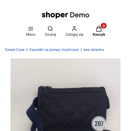
Produkty w koszy
Otwórz wyszukiwarkę
Menu
Szukaj
Zaloguj się
Koszyk
Sweet Case
Saszetki na pompy insulinowe
bez okienka